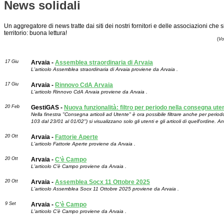
News solidali
Un aggregatore di news tratte dai siti dei nostri fornitori e delle associazioni che
territorio: buona lettura!
(
Vo
17 Giu
Arvaia -
Assemblea straordinaria di Arvaia
L'articolo Assemblea straordinaria di Arvaia proviene da Arvaia .
17 Giu
Arvaia -
Rinnovo CdA Arvaia
L'articolo Rinnovo CdA Arvaia proviene da Arvaia .
20 Feb
GestiGAS -
Nuova funzionalità: filtro per periodo nella consegna uten
Nella finestra "Consegna articoli ad Utente" è ora possibile filtrare anche per peri
103 dal 23/01 al 01/02") si visualizzano solo gli utenti e gli articoli di quell'ordine.
20 Ott
Arvaia -
Fattorie Aperte
L'articolo Fattorie Aperte proviene da Arvaia .
20 Ott
Arvaia -
C’è Campo
L'articolo C’è Campo proviene da Arvaia .
20 Ott
Arvaia -
Assemblea Socx 11 Ottobre 2025
L'articolo Assemblea Socx 11 Ottobre 2025 proviene da Arvaia .
9 Set
Arvaia -
C’è Campo
L'articolo C’è Campo proviene da Arvaia .