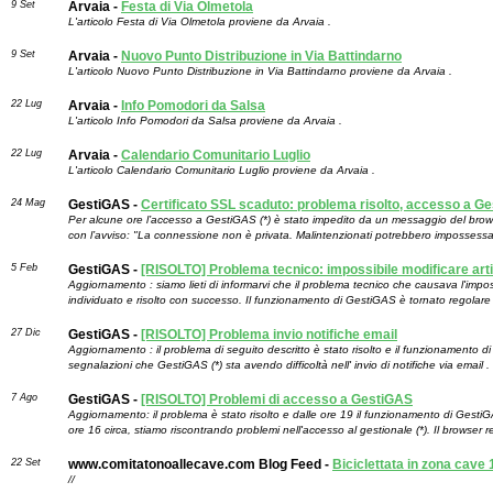
9 Set
Arvaia -
Festa di Via Olmetola
L'articolo Festa di Via Olmetola proviene da Arvaia .
9 Set
Arvaia -
Nuovo Punto Distribuzione in Via Battindarno
L'articolo Nuovo Punto Distribuzione in Via Battindarno proviene da Arvaia .
22 Lug
Arvaia -
Info Pomodori da Salsa
L'articolo Info Pomodori da Salsa proviene da Arvaia .
22 Lug
Arvaia -
Calendario Comunitario Luglio
L'articolo Calendario Comunitario Luglio proviene da Arvaia .
24 Mag
GestiGAS -
Certificato SSL scaduto: problema risolto, accesso a Ge
Per alcune ore l’accesso a GestiGAS (*) è stato impedito da un messaggio del br
con l’avviso: "La connessione non è privata. Malintenzionati potrebbero impossessarsi
5 Feb
GestiGAS -
[RISOLTO] Problema tecnico: impossibile modificare art
Aggiornamento : siamo lieti di informarvi che il problema tecnico che causava l'impossibi
individuato e risolto con successo. Il funzionamento di GestiGAS è tornato regolare e
27 Dic
GestiGAS -
[RISOLTO] Problema invio notifiche email
Aggiornamento : il problema di seguito descritto è stato risolto e il funzionamento 
segnalazioni che GestiGAS (*) sta avendo difficoltà nell' invio di notifiche via email . 
7 Ago
GestiGAS -
[RISOLTO] Problemi di accesso a GestiGAS
Aggiornamento: il problema è stato risolto e dalle ore 19 il funzionamento di Gest
ore 16 circa, stiamo riscontrando problemi nell'accesso al gestionale (*). Il browser r
22 Set
www.comitatonoallecave.com Blog Feed -
Biciclettata in zona cave
//