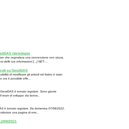
stiGAS ripristinato
owser che segnalava una connessione non sicura,
 delle tue informazioni [...] NET::...
icoli su GestiGAS
lità di modificare gli articoli nel listino è stato
 ora è possibile effe...
di GestiGAS è tornato regolare. Sono giunte
Il team di sviluppo sta lavora...
iGAS è tornato regolare. Da domenica 07/08/2022,
estituisce una pagina di erro...
 12/09/2021