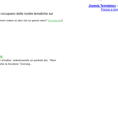
Joomla Templates
-
Passa a lay
 si occupano delle nostre tematiche sul
rresti vedere un altro sito tra queste news?
Segnalacelo
!)
ti
odo d'ordine: selezionando un periodo (es. "Num.
 Anche la funzione "Conseg...