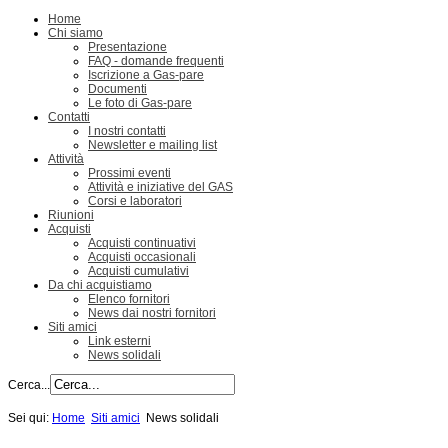
Home
Chi siamo
Presentazione
FAQ - domande frequenti
Iscrizione a Gas-pare
Documenti
Le foto di Gas-pare
Contatti
I nostri contatti
Newsletter e mailing list
Attività
Prossimi eventi
Attività e iniziative del GAS
Corsi e laboratori
Riunioni
Acquisti
Acquisti continuativi
Acquisti occasionali
Acquisti cumulativi
Da chi acquistiamo
Elenco fornitori
News dai nostri fornitori
Siti amici
Link esterni
News solidali
Cerca...
Sei qui:
Home
Siti amici
News solidali