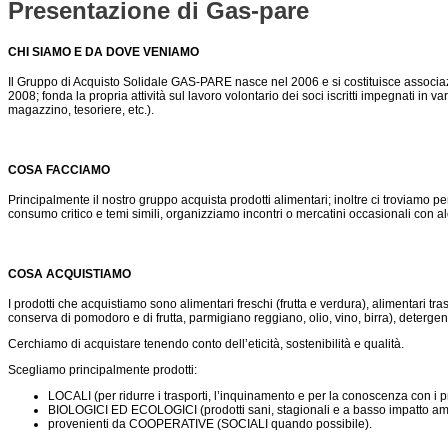
Presentazione di Gas-pare
CHI SIAMO E DA DOVE VENIAMO
Il Gruppo di Acquisto Solidale GAS-PARE nasce nel 2006 e si costituisce associaz
2008; fonda la propria attività sul lavoro volontario dei soci iscritti impegnati in vari
magazzino, tesoriere, etc.).
COSA FACCIAMO
Principalmente il nostro gruppo acquista prodotti alimentari; inoltre ci troviamo per
consumo critico e temi simili, organizziamo incontri o mercatini occasionali con alcu
COSA ACQUISTIAMO
I prodotti che acquistiamo sono alimentari freschi (frutta e verdura), alimentari tras
conserva di pomodoro e di frutta, parmigiano reggiano, olio, vino, birra), detergenti
Cerchiamo di acquistare tenendo conto dell’eticità, sostenibilità e qualità.
Scegliamo principalmente prodotti:
LOCALI (per ridurre i trasporti, l’inquinamento e per la conoscenza con i pr
BIOLOGICI ED ECOLOGICI (prodotti sani, stagionali e a basso impatto am
provenienti da COOPERATIVE (SOCIALI quando possibile).