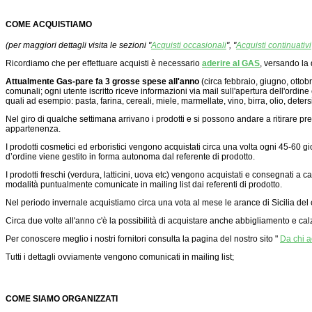
COME ACQUISTIAMO
(per maggiori dettagli visita le sezioni "
Acquisti occasionali
", "
Acquisti continuativi
Ricordiamo che per
effettuare acquisti è necessario
aderire al GAS
, versando la
Attualmente Gas-pare fa 3 grosse spese all'anno
(circa febbraio, giugno, ottobr
comunali; ogni utente iscritto riceve informazioni via mail sull'apertura dell'ordine e
quali ad esempio: pasta, farina, cereali, miele, marmellate, vino, birra, olio, detersi
Nel giro di qualche settimana arrivano i prodotti e si possono andare a ritirare p
appartenenza.
I prodotti cosmetici ed erboristici vengono acquistati circa una volta ogni 45-60 g
d’ordine viene gestito in forma autonoma dal referente di prodotto.
I prodotti freschi (verdura, latticini, uova etc) vengono acquistati e consegnati a
modalità puntualmente comunicate in mailing list dai referenti di prodotto.
Nel periodo invernale acquistiamo circa una vota al mese le arance di Sicilia del
Circa due volte all'anno c'è la possibilità di acquistare anche abbigliamento e cal
Per conoscere meglio i nostri fornitori consulta la pagina del nostro sito "
Da chi 
Tutti i dettagli ovviamente vengono comunicati in mailing list;
COME SIAMO ORGANIZZATI