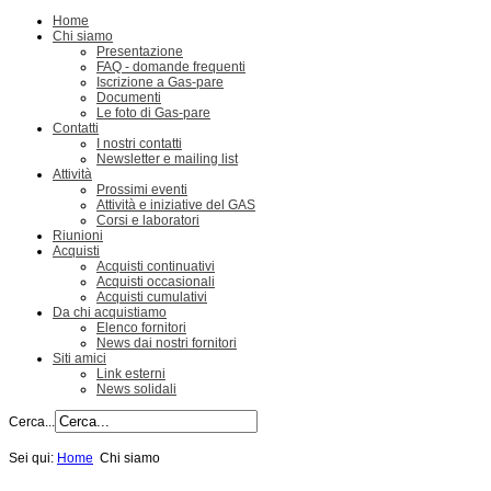
Home
Chi siamo
Presentazione
FAQ - domande frequenti
Iscrizione a Gas-pare
Documenti
Le foto di Gas-pare
Contatti
I nostri contatti
Newsletter e mailing list
Attività
Prossimi eventi
Attività e iniziative del GAS
Corsi e laboratori
Riunioni
Acquisti
Acquisti continuativi
Acquisti occasionali
Acquisti cumulativi
Da chi acquistiamo
Elenco fornitori
News dai nostri fornitori
Siti amici
Link esterni
News solidali
Cerca...
Sei qui:
Home
Chi siamo