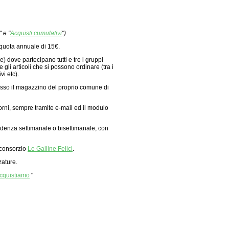
" e "
Acquisti cumulativi
")
 quota annuale di 15€.
e) dove partecipano tutti e tre i gruppi
 gli articoli che si possono ordinare (tra i
vi etc).
resso il magazzino del proprio comune di
iorni, sempre tramite e-mail ed il modulo
 cadenza settimanale o bisettimanale, con
 consorzio
Le Galline Felici
.
zature.
acquistiamo
"