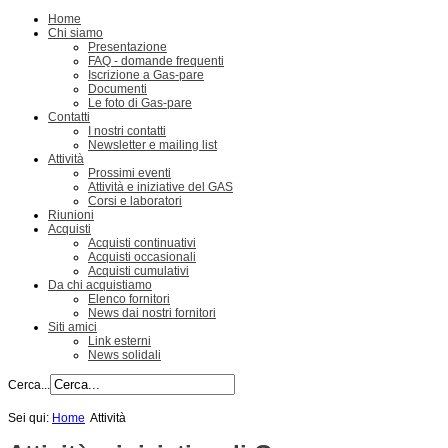
Home
Chi siamo
Presentazione
FAQ - domande frequenti
Iscrizione a Gas-pare
Documenti
Le foto di Gas-pare
Contatti
I nostri contatti
Newsletter e mailing list
Attività
Prossimi eventi
Attività e iniziative del GAS
Corsi e laboratori
Riunioni
Acquisti
Acquisti continuativi
Acquisti occasionali
Acquisti cumulativi
Da chi acquistiamo
Elenco fornitori
News dai nostri fornitori
Siti amici
Link esterni
News solidali
Cerca...
Sei qui:
Home
Attività