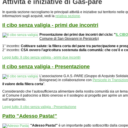
Attività e iniziative di Gas-pare
In questa sezione raccogliamo le principali attività e iniziative sul territorio nell
informazioni sugli acquisti, vedi la
relativa sezione
.
Il cibo senza valigia - primi due incontri
Presentazione dei primi due incontri del ciclo: "
IL CIB
Comune di San Giovanni in Persiceto)
1° incontro:
Coltivare salute: la filiera corta del pane tra partecipazione e pros
2° incontro:
CSA ovvero l'agricoltura sostenuta dalla comunità: che cos'è e c
Leggi tutto: Il cibo senza valigia - primi due incontri
Il cibo senza valigia - Presentazione
L’associazione G.A.S.-PARE (Gruppo di Acquisto Solidale
Bolognese) in collaborazione con
Persiceto in Transizio
il valore della filiera corta
”.
Considerando che l’autosufficienza alimentare della nostra comunità sia un tema
al Comune il patrocinio a titolo oneroso e il sostegno al progetto per aprire un am
sull’argomento.
Leggi tutto: Il cibo senza valigia - Presentazione
Patto "Adesso Pasta!"
"Adesso Pasta!"
è un importante patto sottoscritto dalla coop