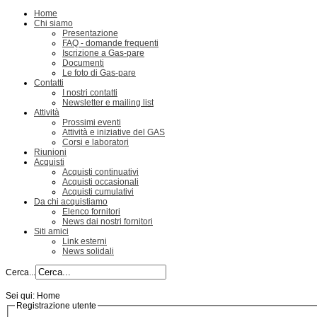
Home
Chi siamo
Presentazione
FAQ - domande frequenti
Iscrizione a Gas-pare
Documenti
Le foto di Gas-pare
Contatti
I nostri contatti
Newsletter e mailing list
Attività
Prossimi eventi
Attività e iniziative del GAS
Corsi e laboratori
Riunioni
Acquisti
Acquisti continuativi
Acquisti occasionali
Acquisti cumulativi
Da chi acquistiamo
Elenco fornitori
News dai nostri fornitori
Siti amici
Link esterni
News solidali
Cerca...
Sei qui:
Home
Registrazione utente