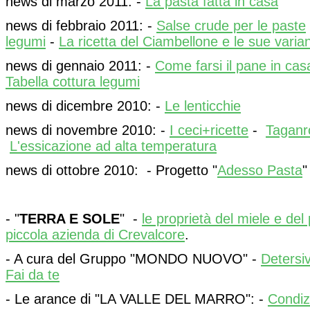
news di marzo 2011: -
La pasta fatta in casa
news di febbraio 2011: -
Salse crude per le paste
legumi
-
La ricetta del Ciambellone e le sue varian
news di gennaio 2011: -
Come farsi il pane in cas
Tabella cottura legumi
news di dicembre 2010: -
Le lenticchie
news di novembre 2010: -
I ceci+ricette
-
Taganro
L'essicazione ad alta temperatura
news di ottobre 2010: - Progetto "
Adesso Pasta
"
- "
TERRA E SOLE
" -
le proprietà del miele e del 
piccola azienda di Crevalcore
.
- A cura del Gruppo "MONDO NUOVO" -
Detersiv
Fai da te
- Le arance di "LA VALLE DEL MARRO": -
Condizi