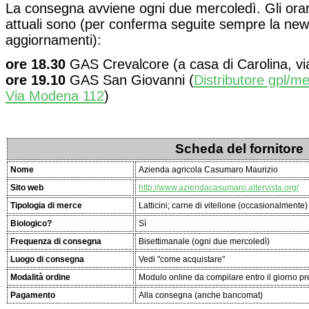
La consegna avviene ogni due mercoledì. Gli orari
attuali sono (per conferma seguite sempre la newsl
aggiornamenti):
ore 18.30
GAS Crevalcore (a casa di Carolina, vi
ore 19.10
GAS San Giovanni (
Distributore gpl/
Via Modena 112
)
Scheda del fornitore
Nome
Azienda agricola Casumaro Maurizio
Sito web
http://www.aziendacasumaro.altervista.org/
Tipologia di merce
Latticini; carne di vitellone (occasionalmente)
Biologico?
Sì
Frequenza di consegna
Bisettimanale (ogni due mercoledì)
Luogo di consegna
Vedi "come acquistare"
Modalità ordine
Modulo online da compilare entro il giorno 
Pagamento
Alla consegna (anche bancomat)