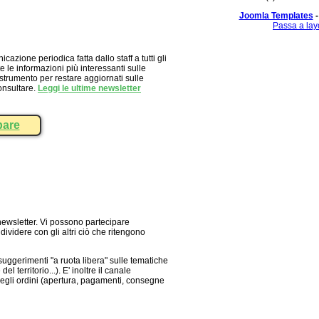
Joomla Templates
-
Passa a lay
azione periodica fatta dallo staff a tutti gli
e le informazioni più interessanti sulle
 strumento per restare aggiornati sulle
onsultare.
Leggi le ultime newsletter
pare
newsletter. Vi possono partecipare
dividere con gli altri ciò che ritengono
suggerimenti "a ruota libera" sulle tematiche
territorio...). E' inoltre il canale
i degli ordini (apertura, pagamenti, consegne