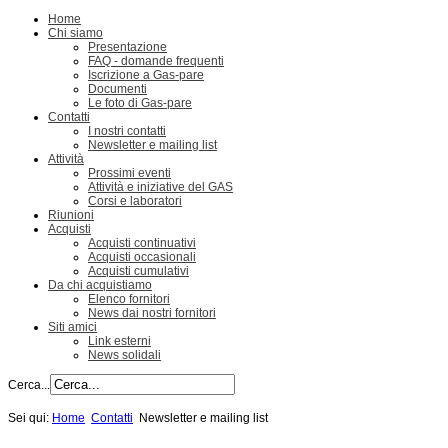
Home
Chi siamo
Presentazione
FAQ - domande frequenti
Iscrizione a Gas-pare
Documenti
Le foto di Gas-pare
Contatti
I nostri contatti
Newsletter e mailing list
Attività
Prossimi eventi
Attività e iniziative del GAS
Corsi e laboratori
Riunioni
Acquisti
Acquisti continuativi
Acquisti occasionali
Acquisti cumulativi
Da chi acquistiamo
Elenco fornitori
News dai nostri fornitori
Siti amici
Link esterni
News solidali
Cerca...
Sei qui:
Home
Contatti
Newsletter e mailing list