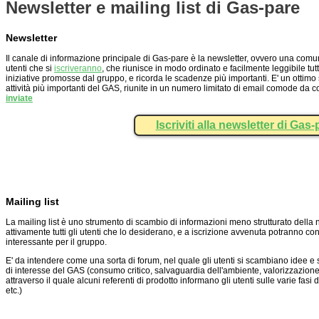
Newsletter e mailing list di Gas-pare
Newsletter
Il canale di informazione principale di Gas-pare è la newsletter, ovvero una comunic
utenti che si
iscriveranno
, che riunisce in modo ordinato e facilmente leggibile tutt
iniziative promosse dal gruppo, e ricorda le scadenze più importanti. E' un ottimo
attività più importanti del GAS, riunite in un numero limitato di email comode da c
inviate
Iscriviti alla newsletter di Gas-
Mailing list
La mailing list è uno strumento di scambio di informazioni meno strutturato della 
attivamente tutti gli utenti che lo desiderano, e a iscrizione avvenuta potranno con
interessante per il gruppo.
E' da intendere come una sorta di forum, nel quale gli utenti si scambiano idee e 
di interesse del GAS (consumo critico, salvaguardia dell'ambiente, valorizzazione del 
attraverso il quale alcuni referenti di prodotto informano gli utenti sulle varie fas
etc.)